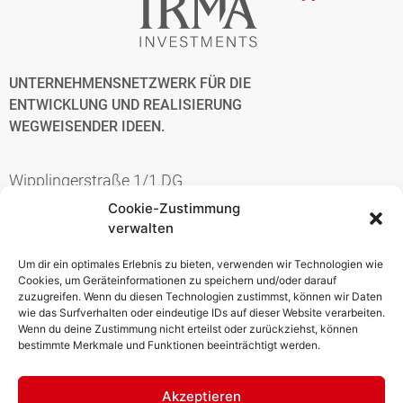
UNTERNEHMENSNETZWERK FÜR DIE
ENTWICKLUNG UND REALISIERUNG
WEGWEISENDER IDEEN.
Wipplingerstraße 1/1.DG
A-1010 Wien
Cookie-Zustimmung
verwalten
Telefon:
+43 1 53 23 500
E-Mail:
office@irma.investments
Um dir ein optimales Erlebnis zu bieten, verwenden wir Technologien wie
Cookies, um Geräteinformationen zu speichern und/oder darauf
zuzugreifen. Wenn du diesen Technologien zustimmst, können wir Daten
wie das Surfverhalten oder eindeutige IDs auf dieser Website verarbeiten.
Bockenheimer Landst. 2-4/33.OG
Wenn du deine Zustimmung nicht erteilst oder zurückziehst, können
60323 Frankfurt am Main
bestimmte Merkmale und Funktionen beeinträchtigt werden.
Akzeptieren