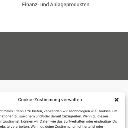
Finanz- und Anlageprodukten
Cookie-Zustimmung verwalten
Bockenheimer Landst. 2-4/33.OG
60323 Frankfurt am Main
optimales Erlebnis zu bieten, verwenden wir Technologien wie Cookies, um
mationen zu speichern und/oder darauf zuzugreifen. Wenn du diesen
n zustimmst, können wir Daten wie das Surfverhalten oder eindeutige IDs
ebsite verarbeiten. Wenn du deine Zustimmung nicht erteilst oder